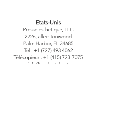
Etats-Unis
Presse esthétique, LLC
2226, allée Toniwood
Palm Harbor, FL 34685
Tél :
+1 (727) 493 4062
Télécopieur :
+1 (415) 723-7075
info@apdental.net
www.apdental.net