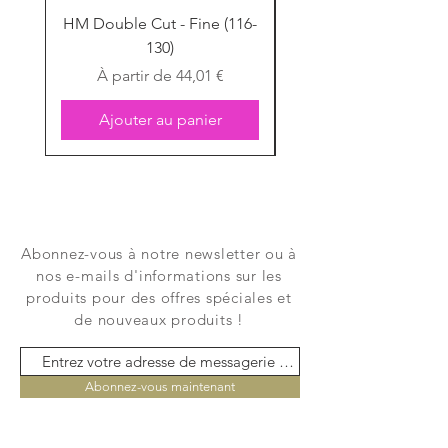
HM Double Cut - Fine (116-
HM Double Cut - Fine
130)
Prix promotionnel
À partir de
44,01 €
Ajouter au panier
Abonnez-vous à notre newsletter ou à
nos e-mails d'informations sur les
produits pour des offres spéciales et
de nouveaux produits !
Abonnez-vous maintenant