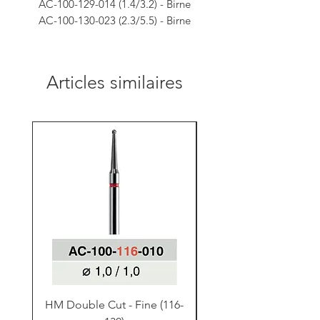
AC-100-129-014 (1.4/3.2) - Birne
AC-100-130-023 (2.3/5.5) - Birne
Articles similaires
HM Double Cut - Fine (116-
HM Double Cut - Fine