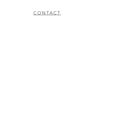
CONTACT
MAGASIN
POLITIQUE DE
REMBOURSEMENT
Etats-Unis
Presse esthétique, LLC