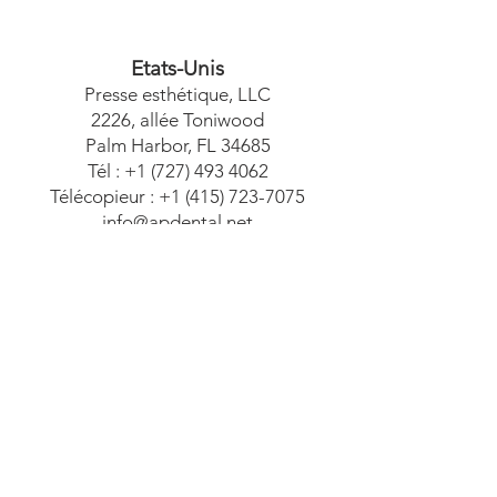
Etats-Unis
Presse esthétique, LLC
2226, allée Toniwood
Palm Harbor, FL 34685
Tél :
+1 (727) 493 4062
Télécopieur :
+1 (415) 723-7075
info@apdental.net
www.apdental.net