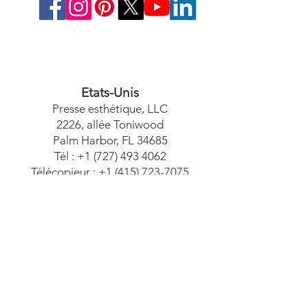
Etats-Unis
Presse esthétique, LLC
2226, allée Toniwood
Palm Harbor, FL 34685
Tél :
+1 (727) 493 4062
Télécopieur :
+1 (415) 723-7075
info@apdental.net
www.apdental.net