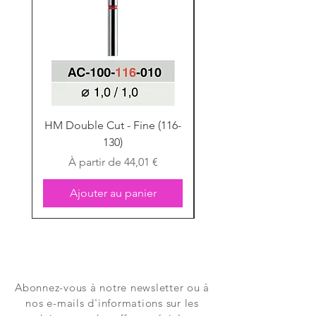
HM Double Cut - Fine (116-
HM Double Cut - Fine
130)
Prix promotionnel
À partir de
44,01 €
Ajouter au panier
Abonnez-vous à notre newsletter ou à
nos e-mails d'informations sur les