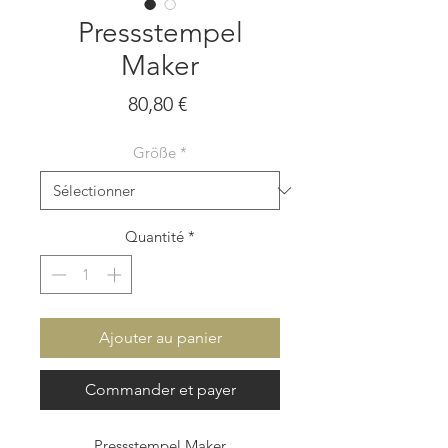
Pressstempel
Maker
Prix
80,80 €
Größe
*
Quantité
*
Ajouter au panier
Commander et payer
Pressstempel Maker